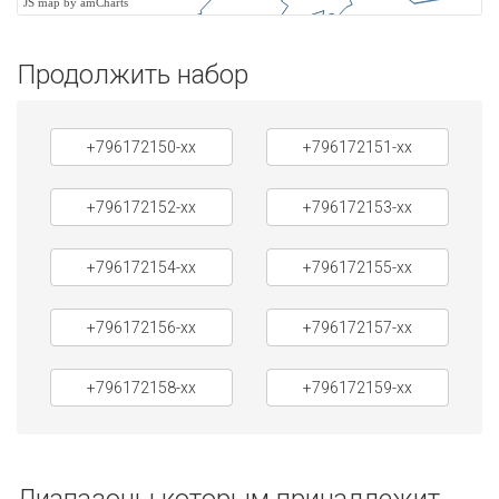
JS map by amCharts
Продолжить набор
+796172150-xx
+796172151-xx
+796172152-xx
+796172153-xx
+796172154-xx
+796172155-xx
+796172156-xx
+796172157-xx
+796172158-xx
+796172159-xx