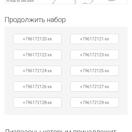
JS map by amCharts
Продолжить набор
+796172120-xx
+796172121-xx
+796172122-xx
+796172123-xx
+796172124-xx
+796172125-xx
+796172126-xx
+796172127-xx
+796172128-xx
+796172129-xx