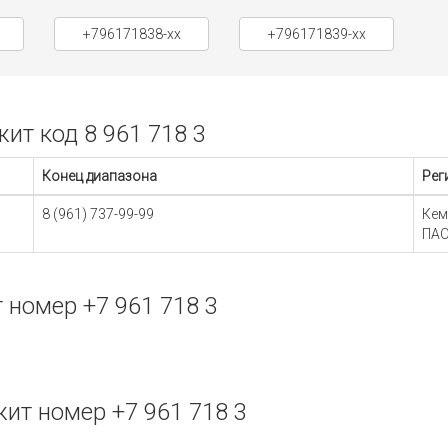
+796171838-xx
+796171839-xx
т код 8 961 718 3
Конец диапазона
Рег
8 (961) 737-99-99
Кем
ПАО
номер +7 961 718 3
т номер +7 961 718 3