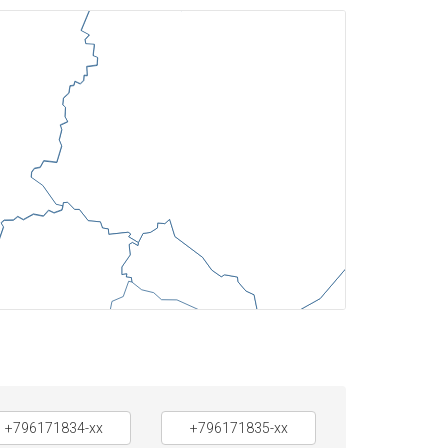
+796171834-xx
+796171835-xx