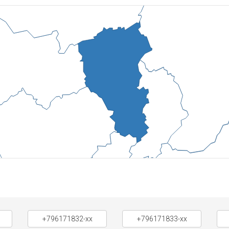
+796171832-xx
+796171833-xx