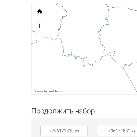
JS map by amCharts
Продолжить набор
+796171830-xx
+796171831-xx