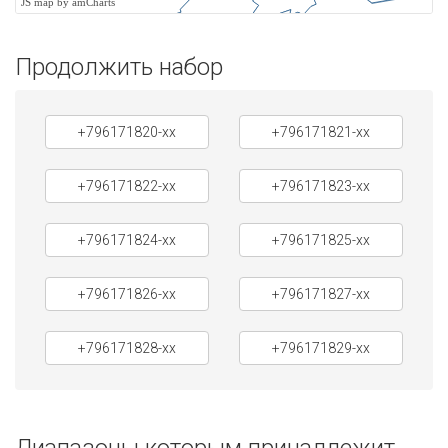
JS map by amCharts
Продолжить набор
+796171820-xx
+796171821-xx
+796171822-xx
+796171823-xx
+796171824-xx
+796171825-xx
+796171826-xx
+796171827-xx
+796171828-xx
+796171829-xx