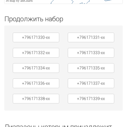
JS map by amCharts
Продолжить набор
+796171330-xx
+796171331-xx
+796171332-xx
+796171333-xx
+796171334-xx
+796171335-xx
+796171336-xx
+796171337-xx
+796171338-xx
+796171339-xx