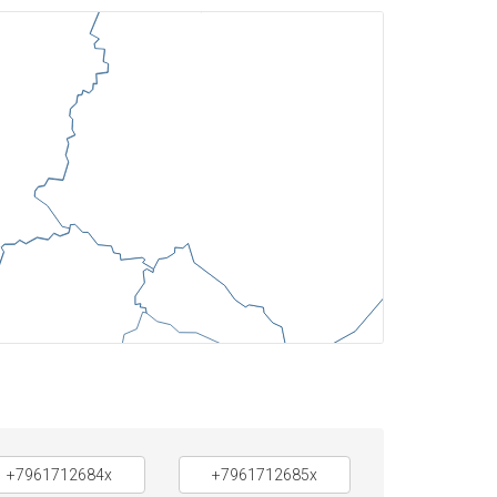
+7961712684x
+7961712685x