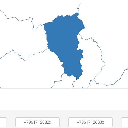
+7961712682x
+7961712683x