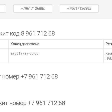
+7961712688x
+7961712689x
т код 8 961 712 68
Конец диапазона
Рег
8 (961) 737-99-99
Кем
ПАО
номер +7 961 712 68
ит номер +7 961 712 68