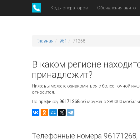
Коды операторов
Объявления авито
Главная
961
71268
В каком регионе находит
принадлежит?
Ниже вы можете ознакомиться с более точной инф
относится.
По префиксу
96171268
обнаружено 380000 мобильны
Телефонные номера 96171268, 