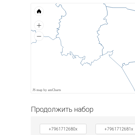
JS map by amCharts
Продолжить набор
+7961712680x
+7961712681x