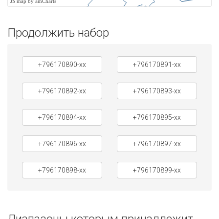
JS map by amCharts
Продолжить набор
+796170890-xx
+796170891-xx
+796170892-xx
+796170893-xx
+796170894-xx
+796170895-xx
+796170896-xx
+796170897-xx
+796170898-xx
+796170899-xx