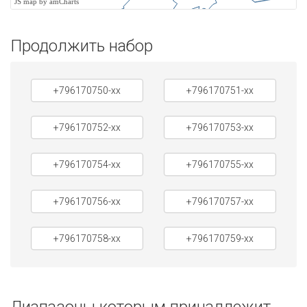
JS map by amCharts
Продолжить набор
+796170750-xx
+796170751-xx
+796170752-xx
+796170753-xx
+796170754-xx
+796170755-xx
+796170756-xx
+796170757-xx
+796170758-xx
+796170759-xx