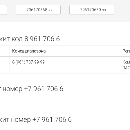
+796170668-xx
+796170669-xx
т код 8 961 706 6
Конец диапазона
Рег
8 (961) 737-99-99
Кем
ПАО
номер +7 961 706 6
т номер +7 961 706 6