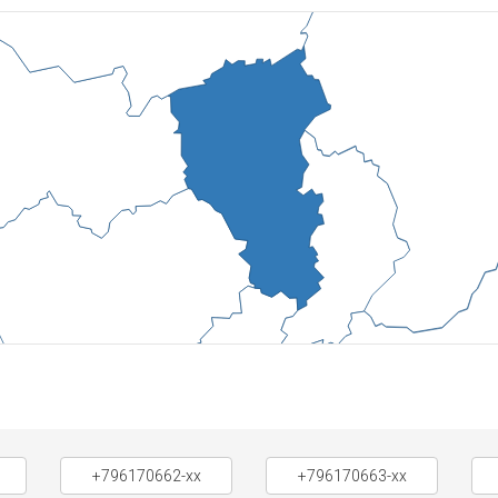
+796170662-xx
+796170663-xx