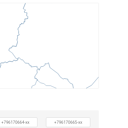
+796170664-xx
+796170665-xx