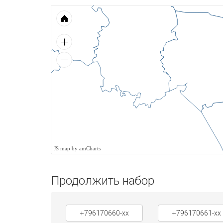
JS map by amCharts
Продолжить набор
+796170660-xx
+796170661-xx