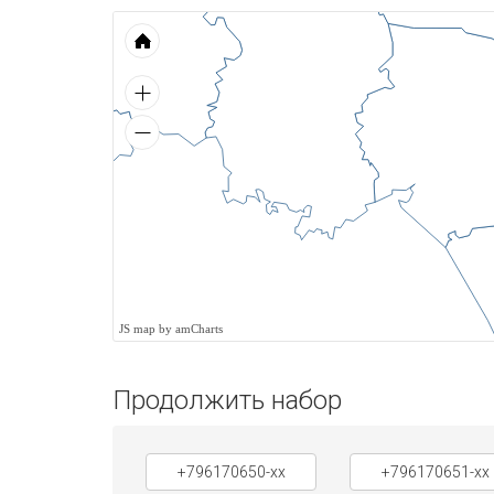
JS map by amCharts
Продолжить набор
+796170650-xx
+796170651-xx