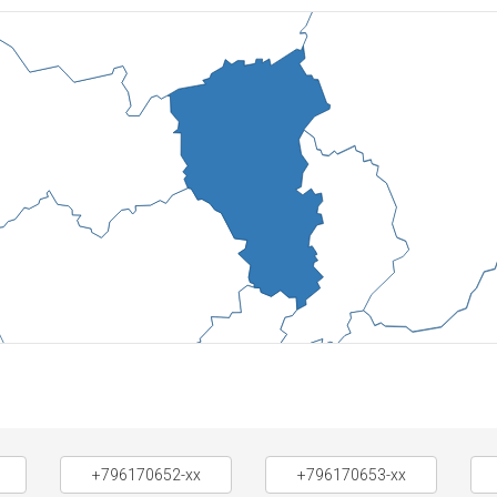
+796170652-xx
+796170653-xx