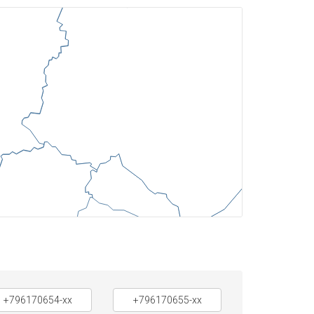
+796170654-xx
+796170655-xx