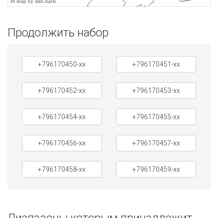
JS map by amCharts
Продолжить набор
+796170450-xx
+796170451-xx
+796170452-xx
+796170453-xx
+796170454-xx
+796170455-xx
+796170456-xx
+796170457-xx
+796170458-xx
+796170459-xx