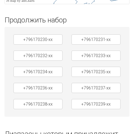
JS map by amCharts
Продолжить набор
+796170230-xx
+796170231-xx
+796170232-xx
+796170233-xx
+796170234-xx
+796170235-xx
+796170236-xx
+796170237-xx
+796170238-xx
+796170239-xx