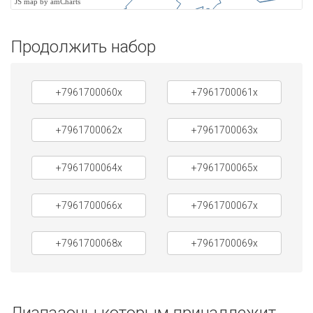
JS map by amCharts
Продолжить набор
+7961700060x
+7961700061x
+7961700062x
+7961700063x
+7961700064x
+7961700065x
+7961700066x
+7961700067x
+7961700068x
+7961700069x