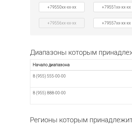
+79550xx-xx-xx
+79551xx-xx-xx
+79556xx-xx-xx
+79557xx-xx-xx
Диапазоны которым принадлеж
Начало диапазона
8 (955) 555-00-00
8 (955) 888-00-00
Регионы которым принадлежит