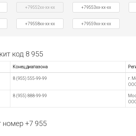
+79552xx-xx-xx
+79553xx-xx-xx
+79558xx-xx-xx
+79559xx-xx-xx
ит код 8 955
Конец диапазона
Рег
8 (955) 555-99-99
г. 
ООО
8 (955) 888-99-99
Мос
ОО
 номер +7 955