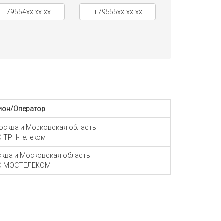
+79554xx-xx-xx
+79555xx-xx-xx
ион/Оператор
Москва и Московская область
 ТРН-телеком
ква и Московская область
О МОСТЕЛЕКОМ