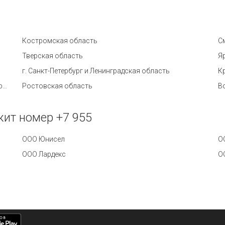
Костромская область
С
Тверская область
Я
г. Санкт-Петербург и Ленинградская область
К
Архангельская область и Ненецкий автономный округ
Ростовская область
В
ит номер +7 955
ООО Юнисел
О
ООО Лардекс
О