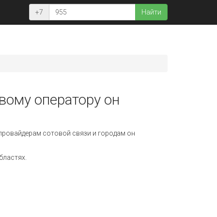
+7
Найти
овому оператору он
провайдерам сотовой связи и городам он
бластях.