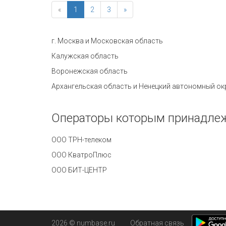
«
1
2
3
»
г. Москва и Московская область
Калужская область
Воронежская область
Операторы которым принадлеж
ООО ТРН-телеком
ООО КватроПлюс
ООО БИТ-ЦЕНТР
2026 © numbase.ru
Обратная связь