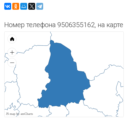
Номер телефона 9506355162, на карте
JS map by amCharts