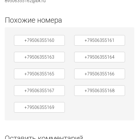
89506355162@bk.ru
Похожие номера
+79506355160
+79506355161
+79506355163
+79506355164
+79506355165
+79506355166
+79506355167
+79506355168
+79506355169
Оставить комментарий