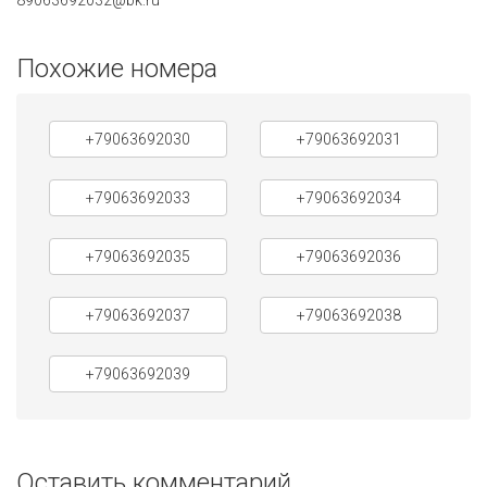
89063692032@bk.ru
Похожие номера
+79063692030
+79063692031
+79063692033
+79063692034
+79063692035
+79063692036
+79063692037
+79063692038
+79063692039
Оставить комментарий