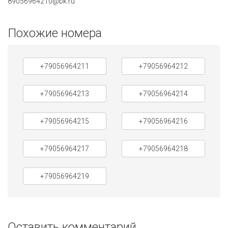
89056964210@bk.ru
Похожие номера
+79056964211
+79056964212
+79056964213
+79056964214
+79056964215
+79056964216
+79056964217
+79056964218
+79056964219
Оставить комментарий