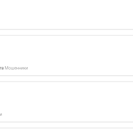
ств
Мошенники
и