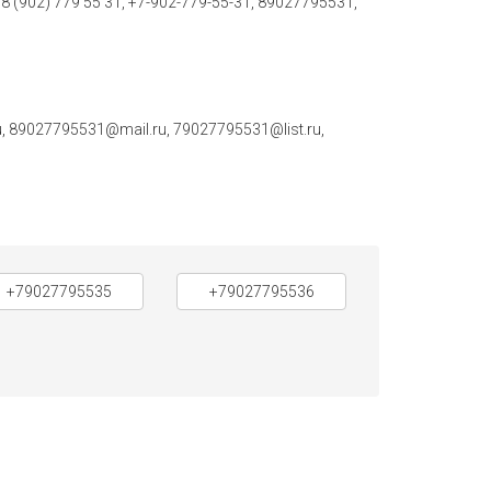
, 8 (902) 779 55 31, +7-902-779-55-31, 89027795531,
 89027795531@mail.ru, 79027795531@list.ru,
+79027795535
+79027795536