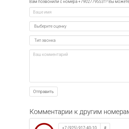
Вам позвонили с номера +79027795531? Вы можете 
Отправить
Комментарии к другим номера
+7 (925) 917-40-10
#