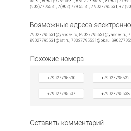
55 31, 8(902)-779-55-31, 8 902 7795531, 8 (902) 779-5
(902)7795531, 7(902) 779 55 31, 7 9027795531, +7 (9
Возможные адреса электронно
79027795531@yandex.ru, 89027795531@yandex.ru, 79
89027795531@list.ru, 79027795531@bk.ru, 8902779
Похожие номера
+79027795530
+79027795532
+79027795537
+79027795538
Оставить комментарий