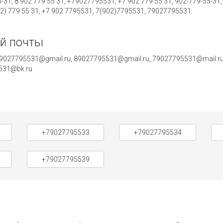
5-31, 8 902 779 55 31, +79027795531, +7 902 779 55 31, 902-779-55-31
02) 779 55 31, +7 902 7795531, 7(902)7795531, 79027795531
й почты
027795531@gmail.ru, 89027795531@gmail.ru, 79027795531@mail.ru,
5531@bk.ru
+79027795533
+79027795534
+79027795539