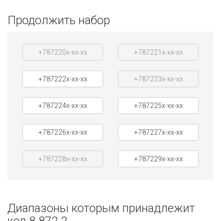
Продолжить набор
+787220x-xx-xx
+787221x-xx-xx
+787222x-xx-xx
+787223x-xx-xx
+787224x-xx-xx
+787225x-xx-xx
+787226x-xx-xx
+787227x-xx-xx
+787228x-xx-xx
+787229x-xx-xx
Диапазоны которым принадлежит