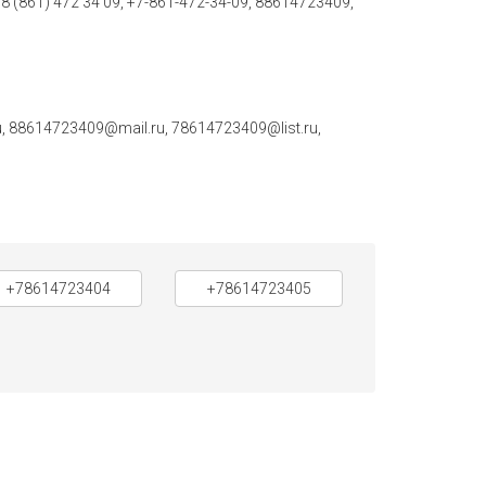
, 8 (861) 472 34 09, +7-861-472-34-09, 88614723409,
 88614723409@mail.ru, 78614723409@list.ru,
+78614723404
+78614723405