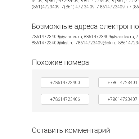
34 09, 8(861)-472-34-09, 8 861 4723409, 8 (861) 472-3
(861)4723409, 7(861) 472 34 09, 7 8614723409, +7 (8
Возможные адреса электронно
78614723409@yandex.ru, 88614723409@yandex.ru, 78
88614723409@list.ru, 78614723409@bk.ru, 8861472
Похожие номера
+78614723400
+78614723401
+78614723406
+78614723407
Оставить комментарий