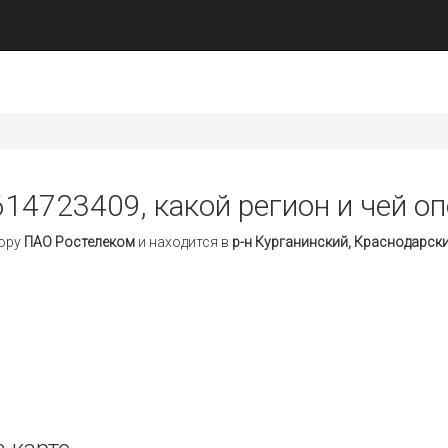
614723409, какой регион и чей о
тору
ПАО Ростелеком
и находится в
р-н Курганинский, Краснодарск