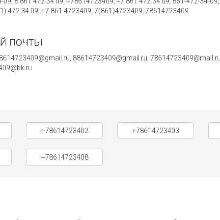
4-09, 8 861 472 34 09, +78614723409, +7 861 472 34 09, 861-472-34-09
61) 472 34 09, +7 861 4723409, 7(861)4723409, 78614723409
й почты
614723409@gmail.ru, 88614723409@gmail.ru, 78614723409@mail.ru,
3409@bk.ru
+78614723402
+78614723403
+78614723408