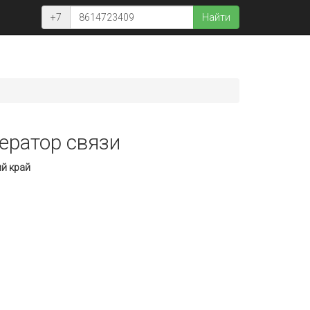
+7
Найти
ператор связи
ий край