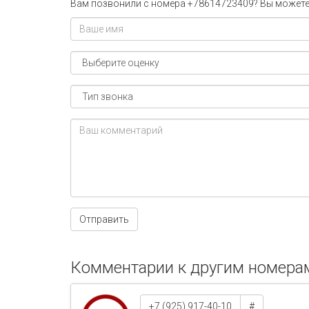
Вам позвонили с номера +78614723409? Вы можете 
Отправить
Комментарии к другим номера
+7 (925) 917-40-10
#