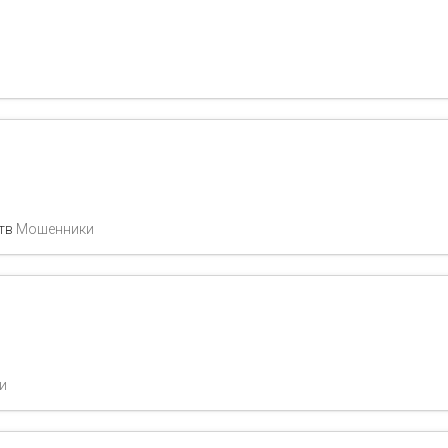
ств
Мошенники
и