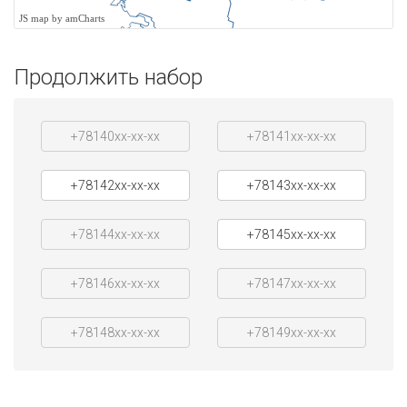
JS map by amCharts
Продолжить набор
+78140xx-xx-xx
+78141xx-xx-xx
+78142xx-xx-xx
+78143xx-xx-xx
+78144xx-xx-xx
+78145xx-xx-xx
+78146xx-xx-xx
+78147xx-xx-xx
+78148xx-xx-xx
+78149xx-xx-xx