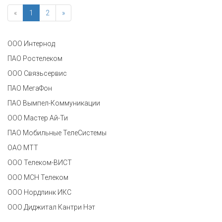
«
1
2
»
ООО Интернод
ПАО Ростелеком
ООО Связьсервис
ПАО МегаФон
ПАО Вымпел-Коммуникации
ООО Мастер Ай-Ти
ПАО Мобильные ТелеСистемы
ОАО МТТ
ООО Телеком-ВИСТ
ООО МСН Телеком
ООО Нордлинк ИКС
ООО Диджитал Кантри Нэт