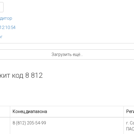
едитор
12:10:54
рг
Загрузить ещё...
ит код 8 812
Конец диапазона
Рег
8 (812) 205-54-99
г. 
ПАО