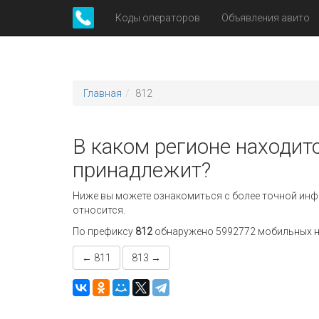
Коды операторов
Объявления авито
Главная
812
В каком регионе находитс
принадлежит?
Ниже вы можете ознакомиться с более точной инф
относится.
По префиксу
812
обнаружено 5992772 мобильных но
← 811
813 →