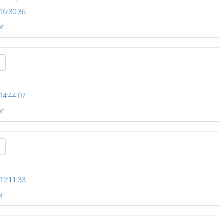
16:30:36
рг
14:44:07
рг
12:11:33
рг