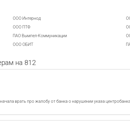
ООО Интернод
О
ООО ПТФ
О
ПАО Вымпел-Коммуникации
О
ООО ОБИТ
П
рам на 812
ачала врать про жалобу от банка о нарушении указа центробанка