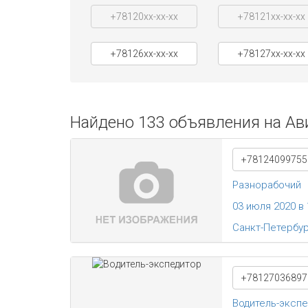
+78120xx-xx-xx
+78121xx-xx-xx
+78126xx-xx-xx
+78127xx-xx-xx
Найдено 133 объявления на Ави
+78124099755
Разнорабочий
03 июля 2020 в 
Санкт-Петербу
+78127036897
Водитель-эксп