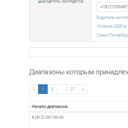
+78127036897
Водитель-эксп
10 июня 2020 в 
Санкт-Петербу
Диапазоны которым принадлеж
«
1
2
…
27
»
Начало диапазона
8 (812) 201-00-00