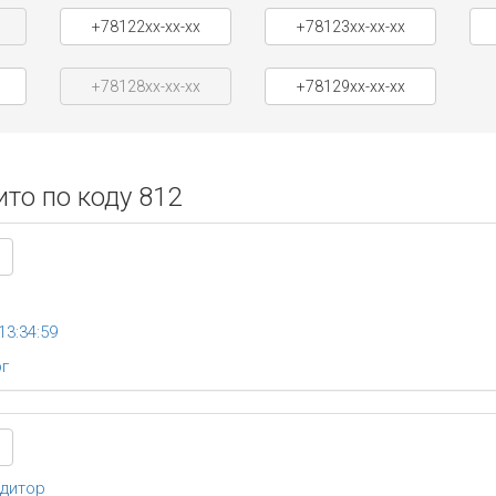
+78122xx-xx-xx
+78123xx-xx-xx
+78128xx-xx-xx
+78129xx-xx-xx
то по коду 812
13:34:59
рг
едитор