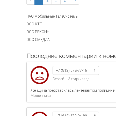
«
1
2
…
21
»
ПАО Мобильные ТелеСистемы
ООО КТТ
ООО РЕКОНН
ООО СМЕДИА
Последние комментарии к номе
+7 (812) 578-77-16
#
Сергей – 3 года назад
Женщина представилась лейтенантом полиции и н
Мошенники