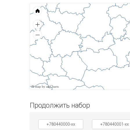
JS map by amCharts
Продолжить набор
+780440000-xx
+780440001-xx