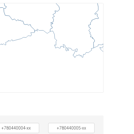
+780440004-xx
+780440005-xx