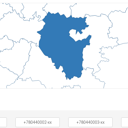
+780440002-xx
+780440003-xx