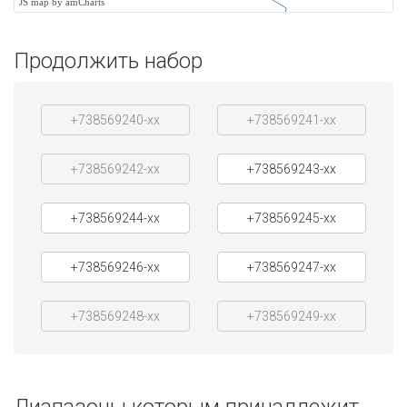
JS map by amCharts
Продолжить набор
+738569240-xx
+738569241-xx
+738569242-xx
+738569243-xx
+738569244-xx
+738569245-xx
+738569246-xx
+738569247-xx
+738569248-xx
+738569249-xx