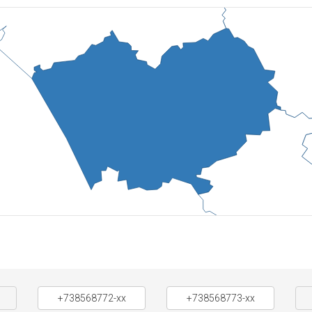
+738568772-xx
+738568773-xx