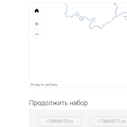
JS map by amCharts
Продолжить набор
+738568770-xx
+738568771-xx