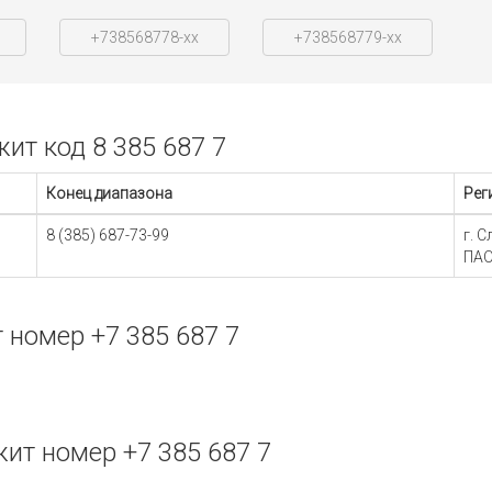
+738568778-xx
+738568779-xx
т код 8 385 687 7
Конец диапазона
Рег
8 (385) 687-73-99
г. 
ПАО
номер +7 385 687 7
т номер +7 385 687 7