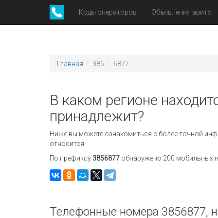
Коды операторов
Объявления авито
Главная
385
6877
В каком регионе находитс
принадлежит?
Ниже вы можете ознакомиться с более точной инф
относится.
По префиксу
3856877
обнаружено 200 мобильных но
Телефонные номера 3856877, н