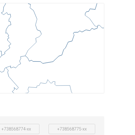
+738568774-xx
+738568775-xx