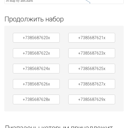
JS map by amCharts
Продолжить набор
+7385687620x
+7385687621x
+7385687622x
+7385687623x
+7385687624x
+7385687625x
+7385687626x
+7385687627x
+7385687628x
+7385687629x