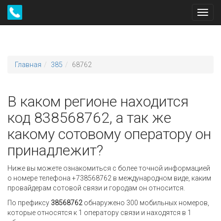
Toggl
navig
Главная
385
68762
В каком регионе находится
код 838568762, а так же
какому сотовому оператору он
принадлежит?
Ниже вы можете ознакомиться с более точной информацией
о номере телефона +738568762 в международном виде, каким
провайдерам сотовой связи и городам он относится.
По префиксу
38568762
обнаружено 300 мобильных номеров,
которые относятся к 1 оператору связи и находятся в 1