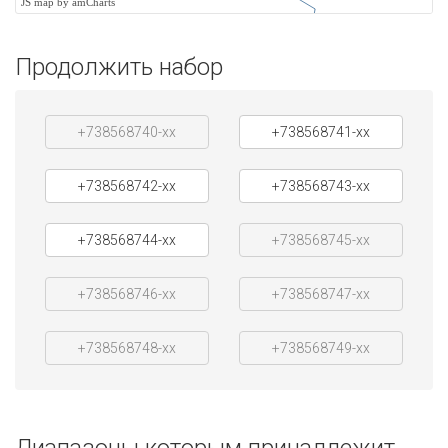
JS map by amCharts
Продолжить набор
+738568740-xx
+738568741-xx
+738568742-xx
+738568743-xx
+738568744-xx
+738568745-xx
+738568746-xx
+738568747-xx
+738568748-xx
+738568749-xx