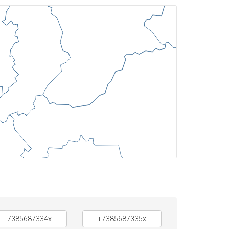
+7385687334x
+7385687335x