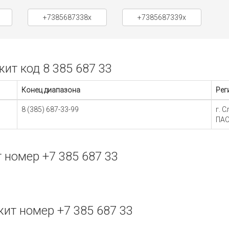
+7385687338x
+7385687339x
т код 8 385 687 33
Конец диапазона
Рег
8 (385) 687-33-99
г. 
ПАО
номер +7 385 687 33
ит номер +7 385 687 33