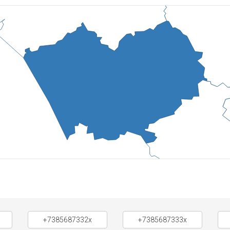
+7385687332x
+7385687333x