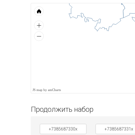
JS map by amCharts
Продолжить набор
+7385687330x
+7385687331x