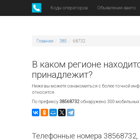
Коды операторов
Объявления авито
Главная
385
68732
В каком регионе находит
принадлежит?
Ниже вы можете ознакомиться с более точной инф
относится.
По префиксу
38568732
обнаружено 300 мобильных н
Телефонные номера 38568732, 