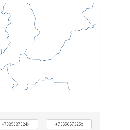
+7385687324x
+7385687325x