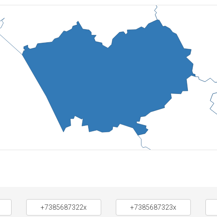
+7385687322x
+7385687323x