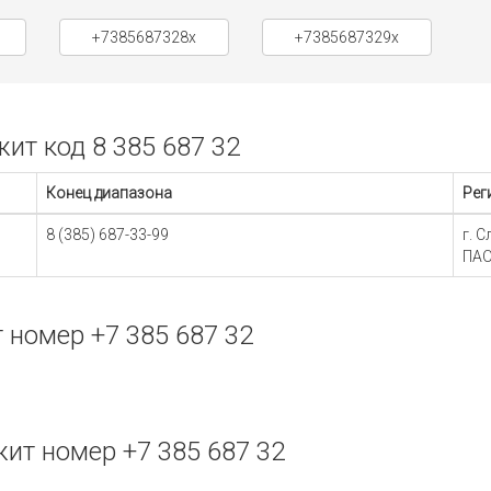
+7385687328x
+7385687329x
т код 8 385 687 32
Конец диапазона
Рег
8 (385) 687-33-99
г. 
ПАО
номер +7 385 687 32
ит номер +7 385 687 32