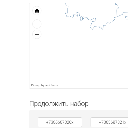
JS map by amCharts
Продолжить набор
+7385687320x
+7385687321x