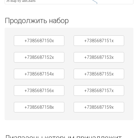
JS map by amCharts
Продолжить набор
+7385687150x
+7385687151x
+7385687152x
+7385687153x
+7385687154x
+7385687155x
+7385687156x
+7385687157x
+7385687158x
+7385687159x