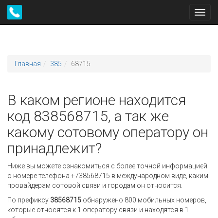
Toggl
navig
Главная
385
68715
В каком регионе находится
код 838568715, а так же
какому сотовому оператору он
принадлежит?
Ниже вы можете ознакомиться с более точной информацией
о номере телефона +738568715 в международном виде, каким
провайдерам сотовой связи и городам он относится.
По префиксу
38568715
обнаружено 800 мобильных номеров,
которые относятся к 1 оператору связи и находятся в 1