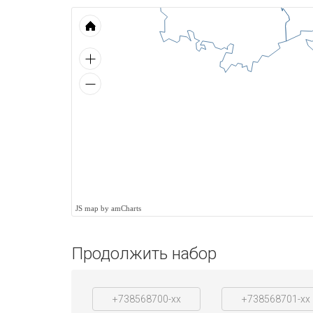
JS map by amCharts
Продолжить набор
+738568700-xx
+738568701-xx