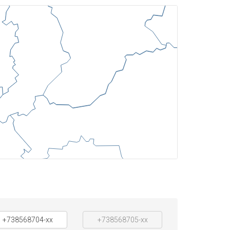
+738568704-xx
+738568705-xx