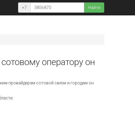
+7
Найти
 сотовому оператору он
ким провайдерам сотовой связи и городам он
бласти.