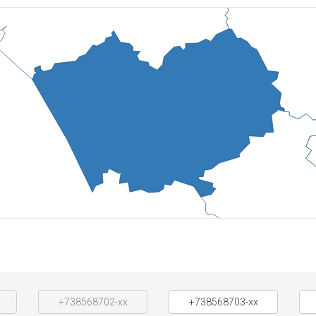
+738568702-xx
+738568703-xx