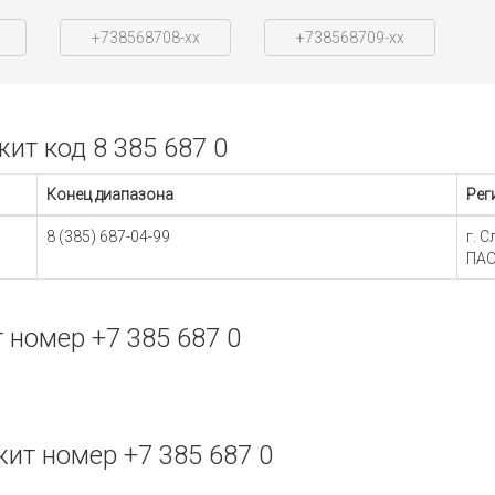
+738568708-xx
+738568709-xx
т код 8 385 687 0
Конец диапазона
Рег
8 (385) 687-04-99
г. 
ПАО
номер +7 385 687 0
т номер +7 385 687 0