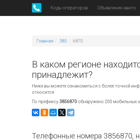
Коды операторов
Объявления авито
Главная
385
6870
В каком регионе находитс
принадлежит?
Ниже вы можете ознакомиться с более точной инф
относится.
По префиксу
3856870
обнаружено 200 мобильных но
Телефонные номера 3856870, н