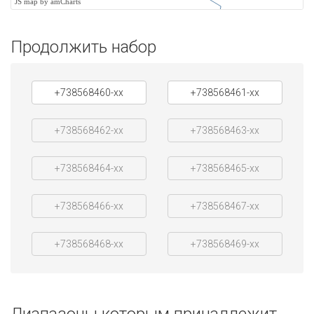
JS map by amCharts
Продолжить набор
+738568460-xx
+738568461-xx
+738568462-xx
+738568463-xx
+738568464-xx
+738568465-xx
+738568466-xx
+738568467-xx
+738568468-xx
+738568469-xx