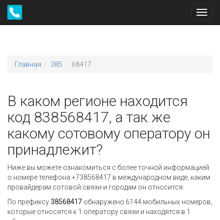
Toggl
navig
Главная
385
68417
В каком регионе находится
код 838568417, а так же
какому сотовому оператору он
принадлежит?
Ниже вы можете ознакомиться с более точной информацией
о номере телефона +738568417 в международном виде, каким
провайдерам сотовой связи и городам он относится.
По префиксу
38568417
обнаружено 6144 мобильных номеров,
которые относятся к 1 оператору связи и находятся в 1