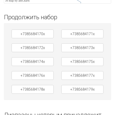
JS map by amCharts
Продолжить набор
+7385684170x
+7385684171x
+7385684172x
+7385684173x
+7385684174x
+7385684175x
+7385684176x
+7385684177x
+7385684178x
+7385684179x