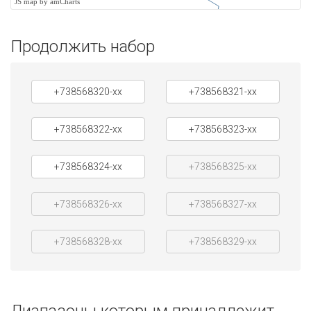
JS map by amCharts
Продолжить набор
+738568320-xx
+738568321-xx
+738568322-xx
+738568323-xx
+738568324-xx
+738568325-xx
+738568326-xx
+738568327-xx
+738568328-xx
+738568329-xx