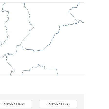
+738568304-xx
+738568305-xx