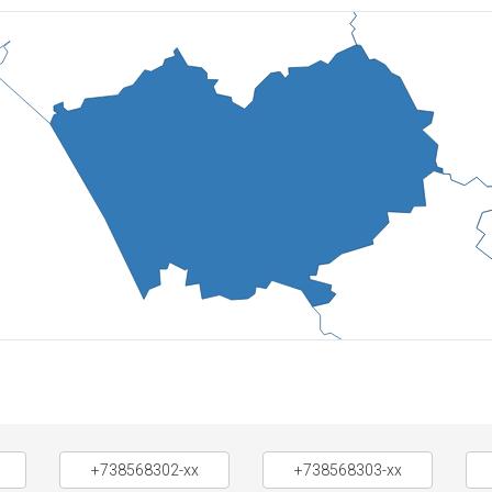
+738568302-xx
+738568303-xx