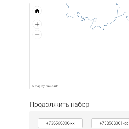
JS map by amCharts
Продолжить набор
+738568300-xx
+738568301-xx