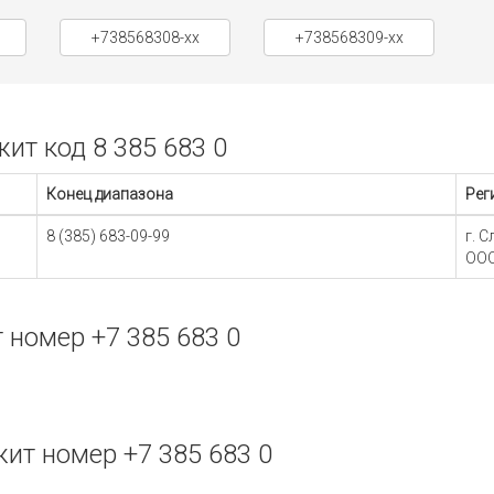
+738568308-xx
+738568309-xx
т код 8 385 683 0
Конец диапазона
Рег
8 (385) 683-09-99
г. 
ООО
номер +7 385 683 0
т номер +7 385 683 0