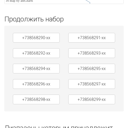
JS map by amCharts
Продолжить набор
+738568290-xx
+738568291-xx
+738568292-xx
+738568293-xx
+738568294-xx
+738568295-xx
+738568296-xx
+738568297-xx
+738568298-xx
+738568299-xx