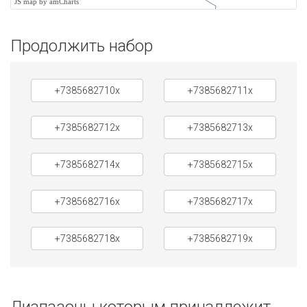
JS map by amCharts
Продолжить набор
+7385682710x
+7385682711x
+7385682712x
+7385682713x
+7385682714x
+7385682715x
+7385682716x
+7385682717x
+7385682718x
+7385682719x