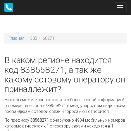
Toggl
navig
Главная
385
68271
В каком регионе находится
код 838568271, а так же
какому сотовому оператору он
принадлежит?
Ниже вы можете ознакомиться с более точной информацией
о номере телефона +738568271 в международном виде, каким
провайдерам сотовой связи и городам он относится.
По префиксу
38568271
обнаружено 4904 мобильных номеров,
которые относятся к 1 оператору связи и находятся в 1