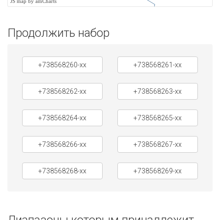
JS map by amCharts
Продолжить набор
+738568260-xx
+738568261-xx
+738568262-xx
+738568263-xx
+738568264-xx
+738568265-xx
+738568266-xx
+738568267-xx
+738568268-xx
+738568269-xx