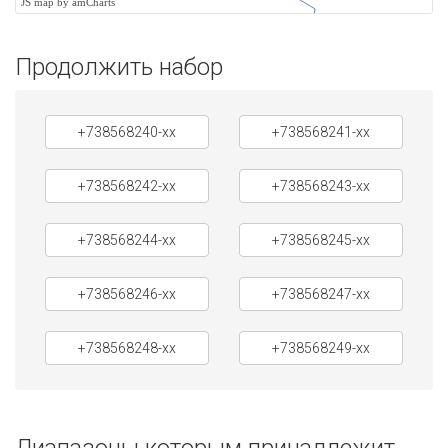
JS map by amCharts
Продолжить набор
+738568240-xx
+738568241-xx
+738568242-xx
+738568243-xx
+738568244-xx
+738568245-xx
+738568246-xx
+738568247-xx
+738568248-xx
+738568249-xx