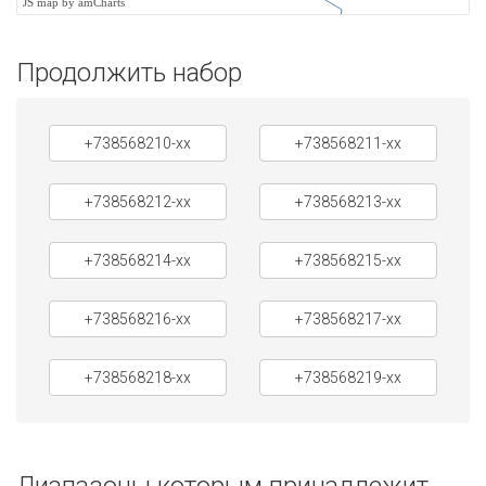
JS map by amCharts
Продолжить набор
+738568210-xx
+738568211-xx
+738568212-xx
+738568213-xx
+738568214-xx
+738568215-xx
+738568216-xx
+738568217-xx
+738568218-xx
+738568219-xx