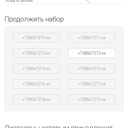
JS map by amCharts
Продолжить набор
+738567270-xx
+738567271-xx
+738567272-xx
+738567273-xx
+738567274-xx
+738567275-xx
+738567276-xx
+738567277-xx
+738567278-xx
+738567279-xx