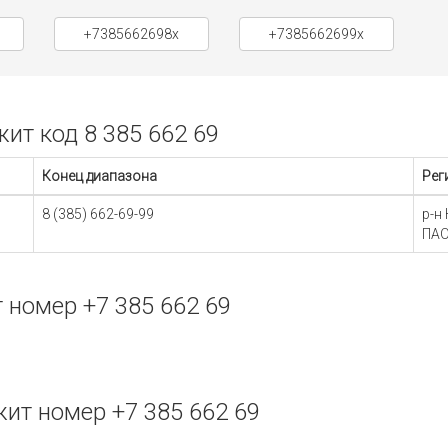
+7385662698x
+7385662699x
т код 8 385 662 69
Конец диапазона
Рег
8 (385) 662-69-99
р-н
ПАО
номер +7 385 662 69
ит номер +7 385 662 69