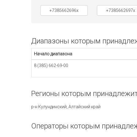
+7385662696x
+7385662697x
Диапазоны которым принадлежи
Начало диапазона
8 (385) 662-69-00
Регионы которым принадлежит 
р-н Кулундинский, Алтайский край
Операторы которым принадлеж