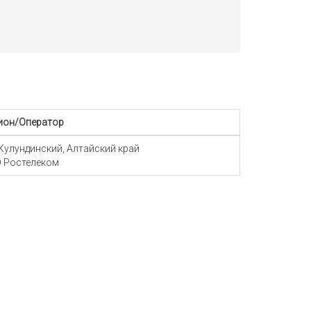
ион/Оператор
 Кулундинский, Алтайский край
 Ростелеком