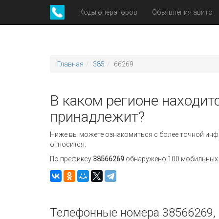
Коды операторов
Объявления авито
Главная
385
66269
В каком регионе находит
принадлежит?
Ниже вы можете ознакомиться с более точной инф
относится.
По префиксу
38566269
обнаружено 100 мобильных н
Телефонные номера 38566269, 