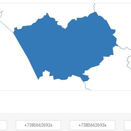
+7385662692x
+7385662693x