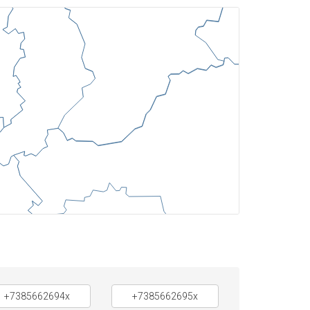
+7385662694x
+7385662695x