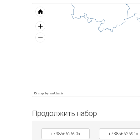
JS map by amCharts
Продолжить набор
+7385662690x
+7385662691x