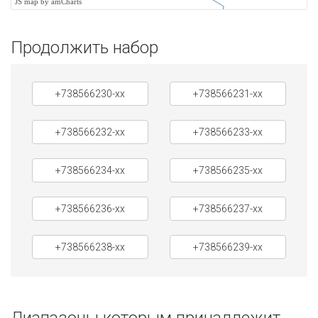
JS map by amCharts
Продолжить набор
+738566230-xx
+738566231-xx
+738566232-xx
+738566233-xx
+738566234-xx
+738566235-xx
+738566236-xx
+738566237-xx
+738566238-xx
+738566239-xx