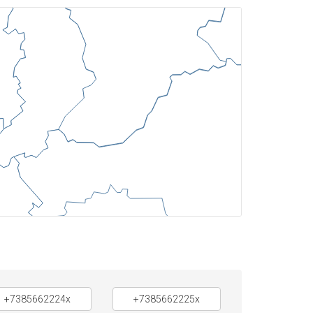
+7385662224x
+7385662225x