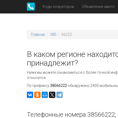
Коды операторов
Объявления авито
Главная
385
66222
В каком регионе находит
принадлежит?
Ниже вы можете ознакомиться с более точной инф
относится.
По префиксу
38566222
обнаружено 2400 мобильных 
Телефонные номера 38566222, 