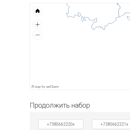
JS map by amCharts
Продолжить набор
+7385662220x
+7385662221x