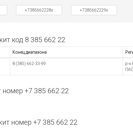
+7385662228x
+7385662229x
т код 8 385 662 22
Конец диапазона
Рег
8 (385) 662-33-99
р-н
ПАО
номер +7 385 662 22
ит номер +7 385 662 22