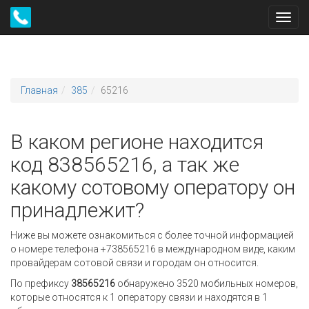
Toggl
navig
Главная
385
65216
В каком регионе находится
код 838565216, а так же
какому сотовому оператору он
принадлежит?
Ниже вы можете ознакомиться с более точной информацией
о номере телефона +738565216 в международном виде, каким
провайдерам сотовой связи и городам он относится.
По префиксу
38565216
обнаружено 3520 мобильных номеров,
которые относятся к 1 оператору связи и находятся в 1