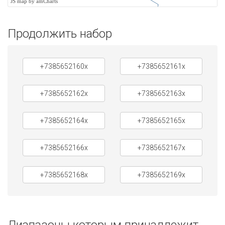
JS map by amCharts
Продолжить набор
+7385652160x
+7385652161x
+7385652162x
+7385652163x
+7385652164x
+7385652165x
+7385652166x
+7385652167x
+7385652168x
+7385652169x