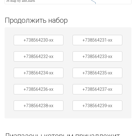
JS map by amCharts
Продолжить набор
+738564230-xx
+738564231-xx
+738564232-xx
+738564233-xx
+738564234-xx
+738564235-xx
+738564236-xx
+738564237-xx
+738564238-xx
+738564239-xx