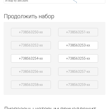
JS map by amCharts
Продолжить набор
+738563250-xx
+738563251-xx
+738563252-xx
+738563253-xx
+738563254-xx
+738563255-xx
+738563256-xx
+738563257-xx
+738563258-xx
+738563259-xx