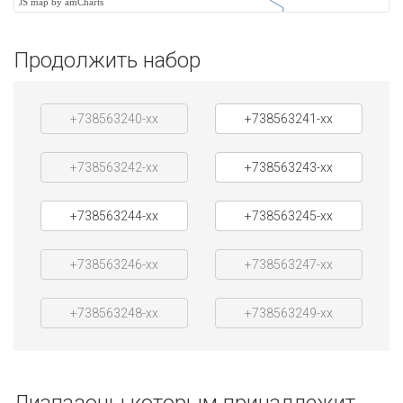
JS map by amCharts
Продолжить набор
+738563240-xx
+738563241-xx
+738563242-xx
+738563243-xx
+738563244-xx
+738563245-xx
+738563246-xx
+738563247-xx
+738563248-xx
+738563249-xx