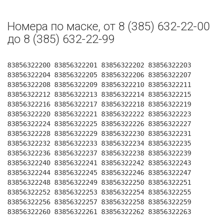
Номера по маске, от 8 (385) 632-22-00
до 8 (385) 632-22-99
83856322200 83856322201 83856322202 83856322203
83856322204 83856322205 83856322206 83856322207
83856322208 83856322209 83856322210 83856322211
83856322212 83856322213 83856322214 83856322215
83856322216 83856322217 83856322218 83856322219
83856322220 83856322221 83856322222 83856322223
83856322224 83856322225 83856322226 83856322227
83856322228 83856322229 83856322230 83856322231
83856322232 83856322233 83856322234 83856322235
83856322236 83856322237 83856322238 83856322239
83856322240 83856322241 83856322242 83856322243
83856322244 83856322245 83856322246 83856322247
83856322248 83856322249 83856322250 83856322251
83856322252 83856322253 83856322254 83856322255
83856322256 83856322257 83856322258 83856322259
83856322260 83856322261 83856322262 83856322263