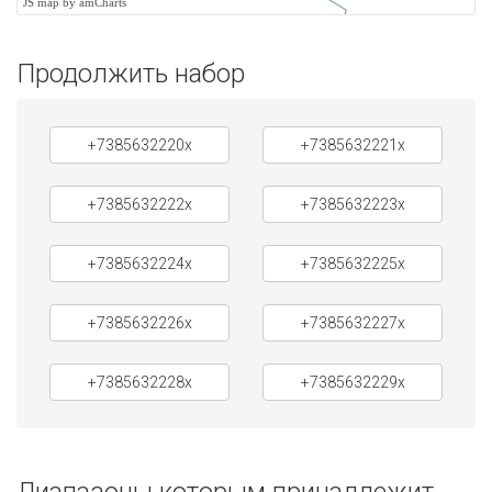
JS map by amCharts
Продолжить набор
+7385632220x
+7385632221x
+7385632222x
+7385632223x
+7385632224x
+7385632225x
+7385632226x
+7385632227x
+7385632228x
+7385632229x