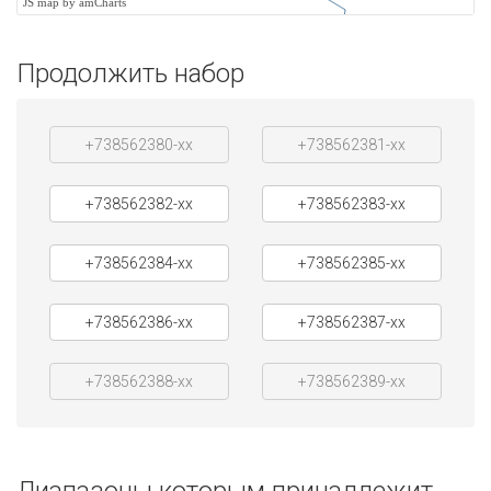
JS map by amCharts
Продолжить набор
+738562380-xx
+738562381-xx
+738562382-xx
+738562383-xx
+738562384-xx
+738562385-xx
+738562386-xx
+738562387-xx
+738562388-xx
+738562389-xx